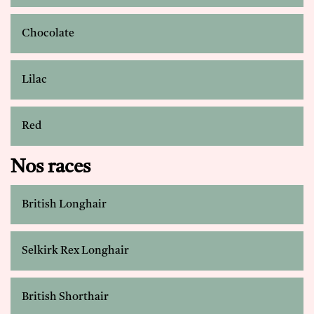
Chocolate
Lilac
Red
Nos races
British Longhair
Selkirk Rex Longhair
British Shorthair