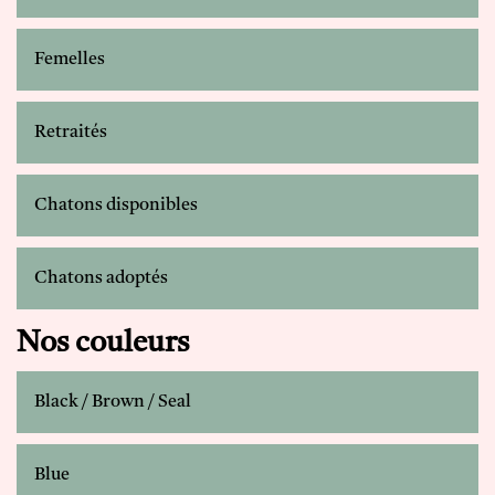
Femelles
Retraités
Chatons disponibles
Chatons adoptés
Nos couleurs
Black / Brown / Seal
Blue