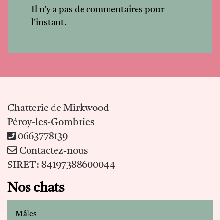
Il n'y a pas de commentaires pour
l'instant.
Chatterie de Mirkwood
Péroy-les-Gombries
0663778139
Contactez-nous
SIRET: 84197388600044
Nos chats
Mâles