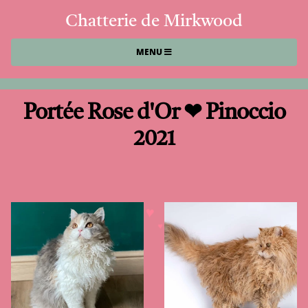
Chatterie de Mirkwood
MENU
Portée Rose d'Or ❤ Pinoccio
2021
♥
♥
♥
♥
♥
♥
♥
♥