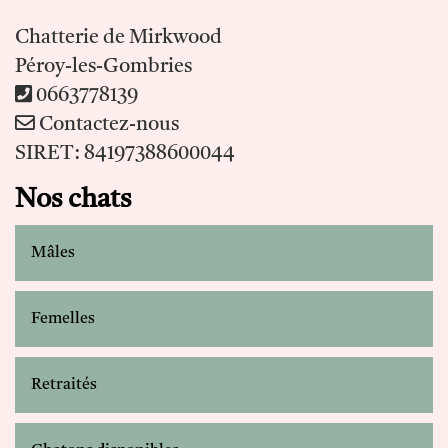
Chatterie de Mirkwood
Péroy-les-Gombries
0663778139
Contactez-nous
SIRET: 84197388600044
Nos chats
Mâles
Femelles
Retraités