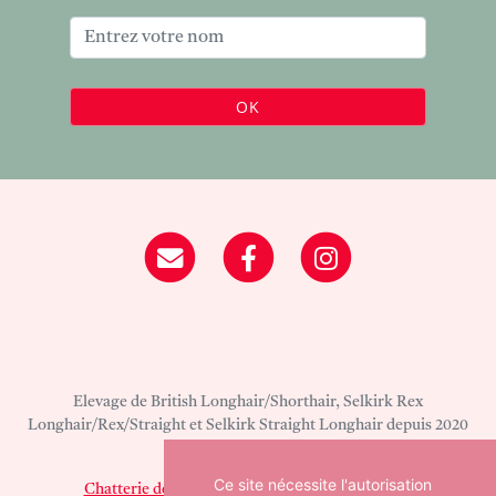
OK
Elevage de British Longhair/Shorthair, Selkirk Rex
Longhair/Rex/Straight et Selkirk Straight Longhair depuis 2020
situé en Oise
Ce site nécessite l'autorisation
Chatterie de Mirkwood
sur
chat-et-chaton.com