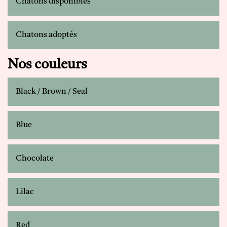
Chatons disponibles
Chatons adoptés
Nos couleurs
Black / Brown / Seal
Blue
Chocolate
Lilac
Red