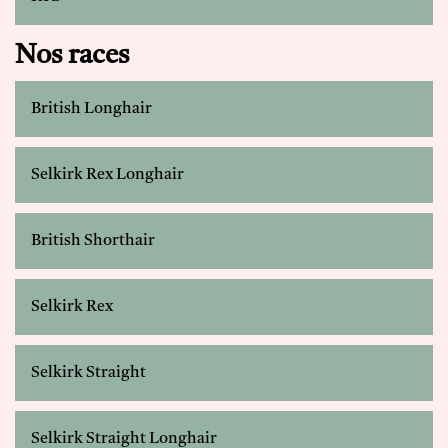
Nos races
British Longhair
Selkirk Rex Longhair
British Shorthair
Selkirk Rex
Selkirk Straight
Selkirk Straight Longhair