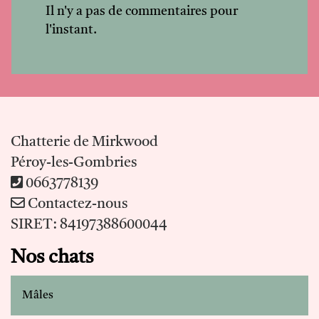
Il n'y a pas de commentaires pour
l'instant.
Chatterie de Mirkwood
Péroy-les-Gombries
0663778139
Contactez-nous
SIRET: 84197388600044
Nos chats
Mâles