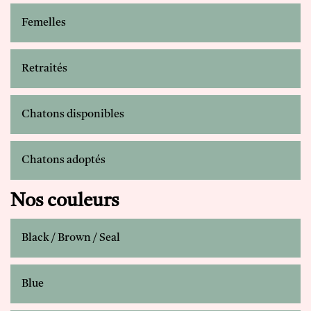
Femelles
Retraités
Chatons disponibles
Chatons adoptés
Nos couleurs
Black / Brown / Seal
Blue