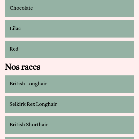
Chocolate
Lilac
Red
Nos races
British Longhair
Selkirk Rex Longhair
British Shorthair